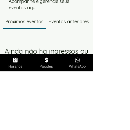
Acompanhe e gerencie seus
eventos aqui.
Próximos eventos
Eventos anteriores
Ainda não há ingressos ou
RSVPs
Horarios
Pacotes
WhatsApp
Ver outros eventos
Termos de uso
|
Privacidade
|
Troca e devolução
Movimento Volitans
-
CNPJ
54.935.607
/0001-92
movimentovolitans@gmail.com