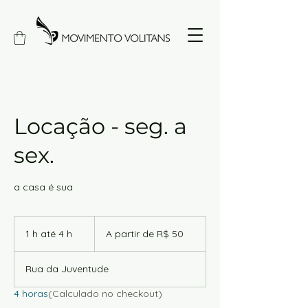
Locação - seg. a
sex.
a casa é sua
A
partir
1 h até 4 h
1
A partir de R$ 50
de
50
a
Reais
t
brasileiros
Rua da Juventude
é
4
4 horas
(Calculado no checkout)
h