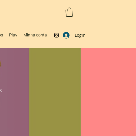
os
Play
Minha conta
Login
s