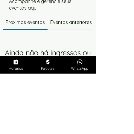
Acompanhe e gerencie seus
eventos aqui.
Próximos eventos
Eventos anteriores
Ainda não há ingressos ou
RSVPs
Horarios
Pacotes
WhatsApp
Ver outros eventos
Termos de uso
|
Privacidade
|
Troca e devolução
Movimento Volitans
-
CNPJ
54.935.607
/0001-92
movimentovolitans@gmail.com